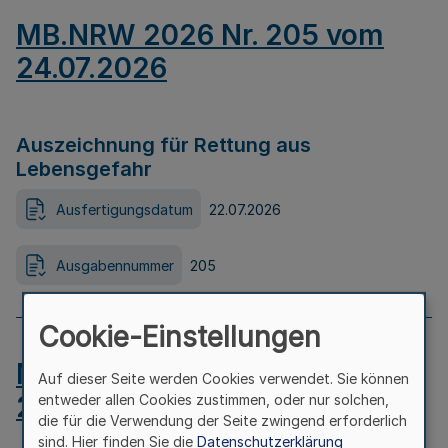
MB.NRW 2026 Nr. 205 vom
24.07.2026
Auszeichnung für Rettung aus
Lebensgefahr
Ausfertigungsdatum
22.07.2026
Ausgabennummer
205
Cookie-Einstellungen
MB.NRW 2026 Nr. 204 vom
Auf dieser Seite werden Cookies verwendet. Sie können
24.07.2026
entweder allen Cookies zustimmen, oder nur solchen,
die für die Verwendung der Seite zwingend erforderlich
sind. Hier finden Sie die
Datenschutzerklärung