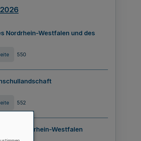
.2026
s Nordrhein-Westfalen und des
eite
550
hschullandschaft
eite
552
ung in Nordrhein-Westfalen
LADG NRW)
zustimmen,