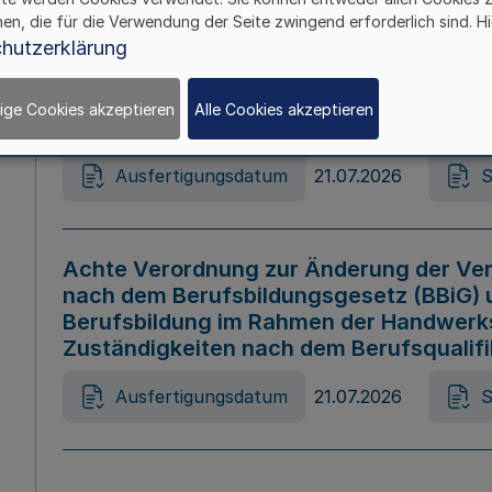
hen, die für die Verwendung der Seite zwingend erforderlich sind. Hi
Ausfertigungsdatum
21.07.2026
S
hutzerklärung
ige Cookies akzeptieren
Alle Cookies akzeptieren
Gesetz zur Änderung des Online-Casin
Ausfertigungsdatum
21.07.2026
S
Achte Verordnung zur Änderung der Ver
nach dem Berufsbildungsgesetz (BBiG) 
Berufsbildung im Rahmen der Handwerk
Zuständigkeiten nach dem Berufsqualif
Ausfertigungsdatum
21.07.2026
S