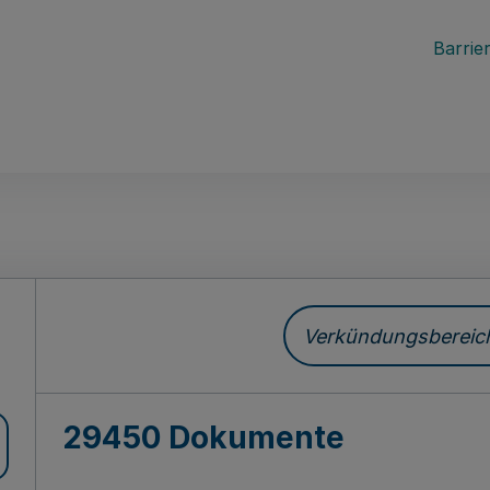
Barrier
ch
Verkündungsbereich 
29450 Dokumente