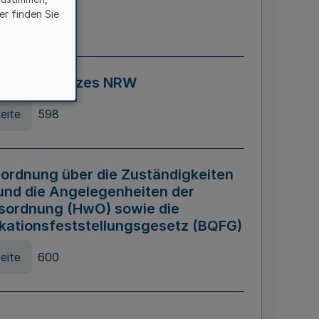
er finden Sie
eite
595
ospiel Gesetzes NRW
eite
598
ordnung über die Zuständigkeiten
und die Angelegenheiten der
sordnung (HwO) sowie die
ikationsfeststellungsgesetz (BQFG)
eite
600