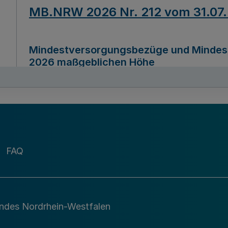
MB.NRW 2026 Nr. 212 vom 31.07
Mindestversorgungsbezüge und Mindesth
2026 maßgeblichen Höhe
Ausfertigungsdatum
22.07.2026
MB.NRW 2026 Nr. 211 vom 31.07
FAQ
Richtlinie zur Durchführung des Förder
Digital (MID)“ zum Teilprogramm MID-Di
andes Nordrhein-Westfalen
Ausfertigungsdatum
29.11.2026
A