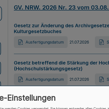
GV. NRW. 2026 Nr. 23 vom 03.08
Gesetz zur Änderung des Archivgesetze
Kulturgesetzbuches
Ausfertigungsdatum
21.07.2026
S
Gesetz betreffend die Stärkung der Hoc
(Hochschulstärkungsgesetz)
Ausfertigungsdatum
21.07.2026
S
e-Einstellungen
Gesetz zur Vermeidung von Diskriminier
(Landesantidiskriminierungsgesetz – 
ite werden Cookies verwendet. Sie können entweder allen Cookies 