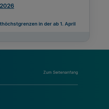
.2026
öchstgrenzen in der ab 1. April
Ausgabennummer
212
.2026
Zum Seitenanfang
programms „Mittelstand Innovativ &
gitale Prozesse
usgabennummer
211