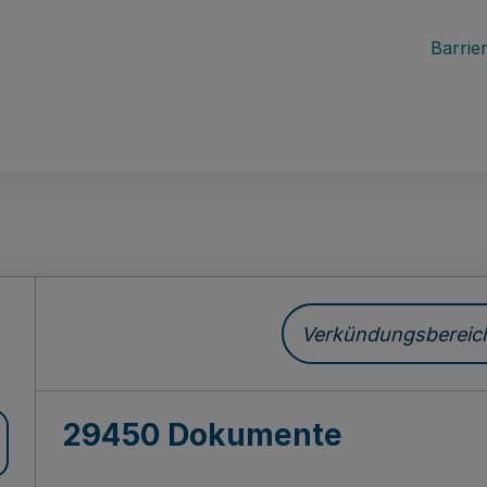
Barrier
ch
Verkündungsbereich 
29450 Dokumente