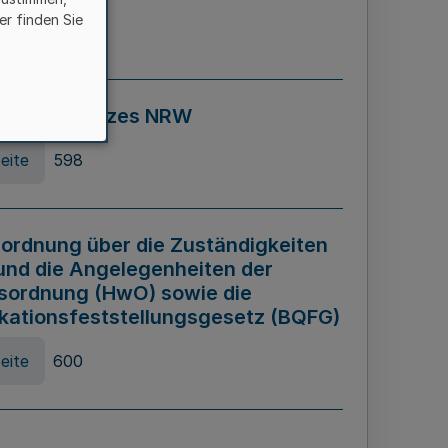
er finden Sie
eite
595
ospiel Gesetzes NRW
eite
598
ordnung über die Zuständigkeiten
und die Angelegenheiten der
sordnung (HwO) sowie die
ikationsfeststellungsgesetz (BQFG)
eite
600