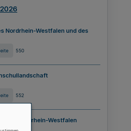
.2026
s Nordrhein-Westfalen und des
eite
550
hschullandschaft
eite
552
ung in Nordrhein-Westfalen
LADG NRW)
zustimmen,