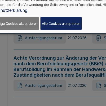
hen, die für die Verwendung der Seite zwingend erforderlich sind. Hi
Ausfertigungsdatum
21.07.2026
S
hutzerklärung
ige Cookies akzeptieren
Alle Cookies akzeptieren
Gesetz zur Änderung des Online-Casin
Ausfertigungsdatum
21.07.2026
S
Achte Verordnung zur Änderung der Ver
nach dem Berufsbildungsgesetz (BBiG) 
Berufsbildung im Rahmen der Handwerk
Zuständigkeiten nach dem Berufsqualif
Ausfertigungsdatum
21.07.2026
S