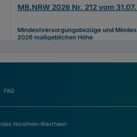
MB.NRW 2026 Nr. 212 vom 31.07
Mindestversorgungsbezüge und Mindesth
2026 maßgeblichen Höhe
Ausfertigungsdatum
22.07.2026
MB.NRW 2026 Nr. 211 vom 31.07
FAQ
Richtlinie zur Durchführung des Förder
Digital (MID)“ zum Teilprogramm MID-Di
andes Nordrhein-Westfalen
Ausfertigungsdatum
29.11.2026
A