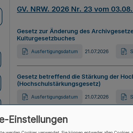
GV. NRW. 2026 Nr. 23 vom 03.08
Gesetz zur Änderung des Archivgesetze
Kulturgesetzbuches
Ausfertigungsdatum
21.07.2026
S
Gesetz betreffend die Stärkung der Hoc
(Hochschulstärkungsgesetz)
Ausfertigungsdatum
21.07.2026
S
e-Einstellungen
Gesetz zur Vermeidung von Diskriminier
(Landesantidiskriminierungsgesetz – 
ite werden Cookies verwendet. Sie können entweder allen Cookies 