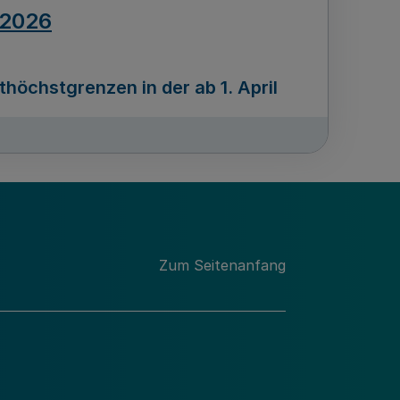
.2026
öchstgrenzen in der ab 1. April
Ausgabennummer
212
.2026
Zum Seitenanfang
programms „Mittelstand Innovativ &
gitale Prozesse
usgabennummer
211