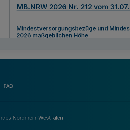
MB.NRW 2026 Nr. 212 vom 31.07
Mindestversorgungsbezüge und Mindesth
2026 maßgeblichen Höhe
Ausfertigungsdatum
22.07.2026
MB.NRW 2026 Nr. 211 vom 31.07
FAQ
Richtlinie zur Durchführung des Förder
Digital (MID)“ zum Teilprogramm MID-Di
andes Nordrhein-Westfalen
Ausfertigungsdatum
29.11.2026
A