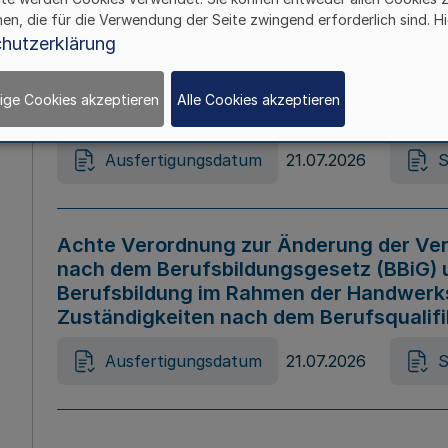
hen, die für die Verwendung der Seite zwingend erforderlich sind. Hi
Ausfertigungsdatum
21.07.2026
S
hutzerklärung
ige Cookies akzeptieren
Alle Cookies akzeptieren
Gesetz zur Änderung des Online-Casin
Ausfertigungsdatum
21.07.2026
S
Achte Verordnung zur Änderung der Ver
nach dem Berufsbildungsgesetz (BBiG) 
Berufsbildung im Rahmen der Handwerk
Zuständigkeiten nach dem Berufsqualif
Ausfertigungsdatum
21.07.2026
S