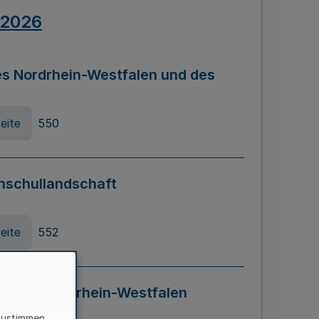
.2026
s Nordrhein-Westfalen und des
eite
550
hschullandschaft
eite
552
ung in Nordrhein-Westfalen
LADG NRW)
zustimmen,