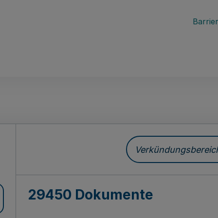
Barrier
ch
Verkündungsbereich 
29450 Dokumente