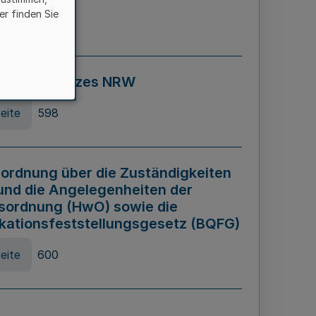
er finden Sie
eite
595
ospiel Gesetzes NRW
eite
598
ordnung über die Zuständigkeiten
und die Angelegenheiten der
sordnung (HwO) sowie die
ikationsfeststellungsgesetz (BQFG)
eite
600