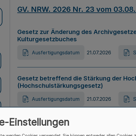
GV. NRW. 2026 Nr. 23 vom 03.08
Gesetz zur Änderung des Archivgesetze
Kulturgesetzbuches
Ausfertigungsdatum
21.07.2026
S
Gesetz betreffend die Stärkung der Hoc
(Hochschulstärkungsgesetz)
Ausfertigungsdatum
21.07.2026
S
e-Einstellungen
Gesetz zur Vermeidung von Diskriminier
(Landesantidiskriminierungsgesetz – 
ite werden Cookies verwendet. Sie können entweder allen Cookies 