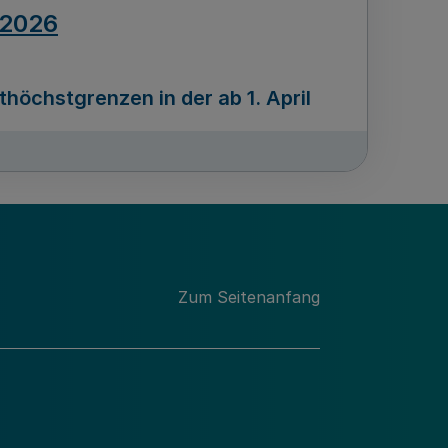
.2026
öchstgrenzen in der ab 1. April
Ausgabennummer
212
.2026
Zum Seitenanfang
programms „Mittelstand Innovativ &
gitale Prozesse
usgabennummer
211