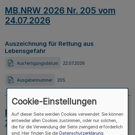
MB.NRW 2026 Nr. 205 vom
24.07.2026
Auszeichnung für Rettung aus
Lebensgefahr
Ausfertigungsdatum
22.07.2026
Ausgabennummer
205
Cookie-Einstellungen
MB.NRW 2026 Nr. 204 vom
Auf dieser Seite werden Cookies verwendet. Sie können
24.07.2026
entweder allen Cookies zustimmen, oder nur solchen,
die für die Verwendung der Seite zwingend erforderlich
sind. Hier finden Sie die
Datenschutzerklärung