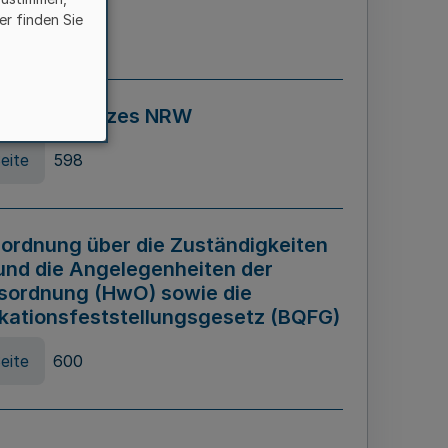
er finden Sie
eite
595
ospiel Gesetzes NRW
eite
598
ordnung über die Zuständigkeiten
und die Angelegenheiten der
sordnung (HwO) sowie die
ikationsfeststellungsgesetz (BQFG)
eite
600