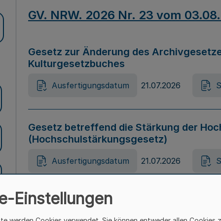
GV. NRW. 2026 Nr. 23 vom 03.08
Gesetz zur Änderung des Archivgesetze
Kulturgesetzbuches
Ausfertigungsdatum
21.07.2026
S
Gesetz betreffend die Stärkung der Hoc
(Hochschulstärkungsgesetz)
Ausfertigungsdatum
21.07.2026
S
e-Einstellungen
Gesetz zur Vermeidung von Diskriminier
(Landesantidiskriminierungsgesetz – 
ite werden Cookies verwendet. Sie können entweder allen Cookies 