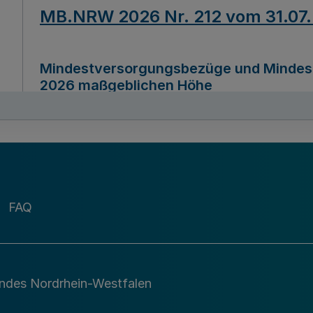
MB.NRW 2026 Nr. 212 vom 31.07
Mindestversorgungsbezüge und Mindesth
2026 maßgeblichen Höhe
Ausfertigungsdatum
22.07.2026
MB.NRW 2026 Nr. 211 vom 31.07
FAQ
Richtlinie zur Durchführung des Förder
Digital (MID)“ zum Teilprogramm MID-Di
andes Nordrhein-Westfalen
Ausfertigungsdatum
29.11.2026
A