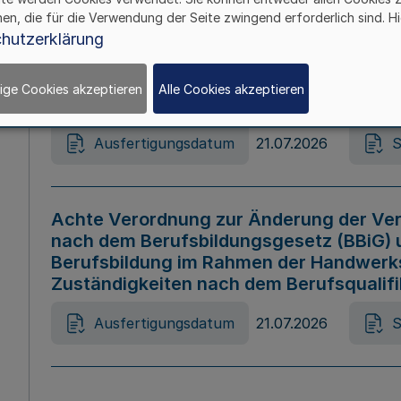
hen, die für die Verwendung der Seite zwingend erforderlich sind. Hi
Ausfertigungsdatum
21.07.2026
S
hutzerklärung
ige Cookies akzeptieren
Alle Cookies akzeptieren
Gesetz zur Änderung des Online-Casin
Ausfertigungsdatum
21.07.2026
S
Achte Verordnung zur Änderung der Ver
nach dem Berufsbildungsgesetz (BBiG) 
Berufsbildung im Rahmen der Handwerk
Zuständigkeiten nach dem Berufsqualif
Ausfertigungsdatum
21.07.2026
S