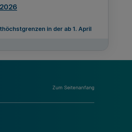
.2026
öchstgrenzen in der ab 1. April
Ausgabennummer
212
.2026
Zum Seitenanfang
programms „Mittelstand Innovativ &
gitale Prozesse
usgabennummer
211