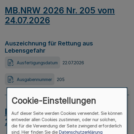
MB.NRW 2026 Nr. 205 vom
24.07.2026
Auszeichnung für Rettung aus
Lebensgefahr
Ausfertigungsdatum
22.07.2026
Ausgabennummer
205
Cookie-Einstellungen
MB.NRW 2026 Nr. 204 vom
Auf dieser Seite werden Cookies verwendet. Sie können
24.07.2026
entweder allen Cookies zustimmen, oder nur solchen,
die für die Verwendung der Seite zwingend erforderlich
sind. Hier finden Sie die
Datenschutzerklärung