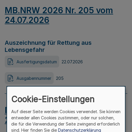
MB.NRW 2026 Nr. 205 vom
24.07.2026
Auszeichnung für Rettung aus
Lebensgefahr
Ausfertigungsdatum
22.07.2026
Ausgabennummer
205
Cookie-Einstellungen
MB.NRW 2026 Nr. 204 vom
Auf dieser Seite werden Cookies verwendet. Sie können
24.07.2026
entweder allen Cookies zustimmen, oder nur solchen,
die für die Verwendung der Seite zwingend erforderlich
sind. Hier finden Sie die
Datenschutzerklärung