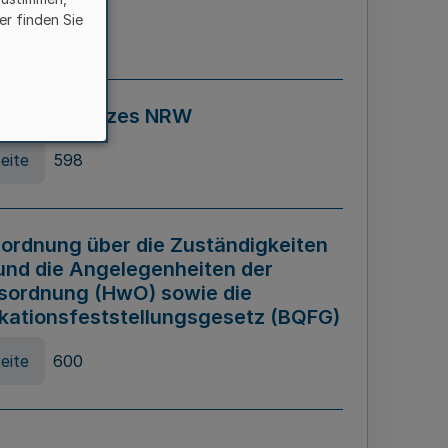
er finden Sie
eite
595
ospiel Gesetzes NRW
eite
598
ordnung über die Zuständigkeiten
und die Angelegenheiten der
sordnung (HwO) sowie die
ikationsfeststellungsgesetz (BQFG)
eite
600