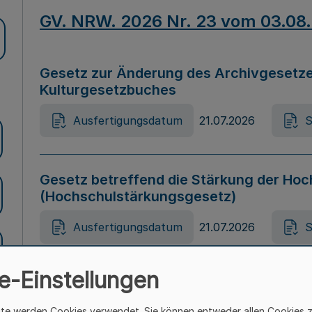
GV. NRW. 2026 Nr. 23 vom 03.08
Gesetz zur Änderung des Archivgesetze
Kulturgesetzbuches
Ausfertigungsdatum
21.07.2026
S
Gesetz betreffend die Stärkung der Hoc
(Hochschulstärkungsgesetz)
Ausfertigungsdatum
21.07.2026
S
e-Einstellungen
Gesetz zur Vermeidung von Diskriminier
(Landesantidiskriminierungsgesetz – 
ite werden Cookies verwendet. Sie können entweder allen Cookies 