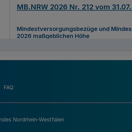
MB.NRW 2026 Nr. 212 vom 31.07
Mindestversorgungsbezüge und Mindesth
2026 maßgeblichen Höhe
Ausfertigungsdatum
22.07.2026
MB.NRW 2026 Nr. 211 vom 31.07
FAQ
Richtlinie zur Durchführung des Förder
Digital (MID)“ zum Teilprogramm MID-Di
andes Nordrhein-Westfalen
Ausfertigungsdatum
29.11.2026
A