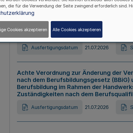
hen, die für die Verwendung der Seite zwingend erforderlich sind. Hi
Ausfertigungsdatum
21.07.2026
S
hutzerklärung
ige Cookies akzeptieren
Alle Cookies akzeptieren
Gesetz zur Änderung des Online-Casin
Ausfertigungsdatum
21.07.2026
S
Achte Verordnung zur Änderung der Ver
nach dem Berufsbildungsgesetz (BBiG) 
Berufsbildung im Rahmen der Handwerk
Zuständigkeiten nach dem Berufsqualif
Ausfertigungsdatum
21.07.2026
S