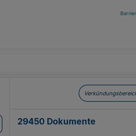
Barrier
ch
Verkündungsbereich 
29450 Dokumente