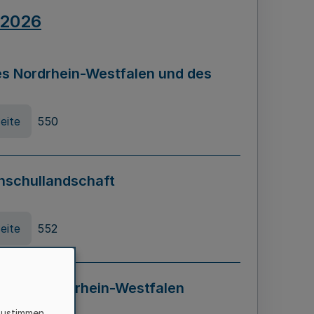
.2026
s Nordrhein-Westfalen und des
eite
550
hschullandschaft
eite
552
ung in Nordrhein-Westfalen
LADG NRW)
zustimmen,