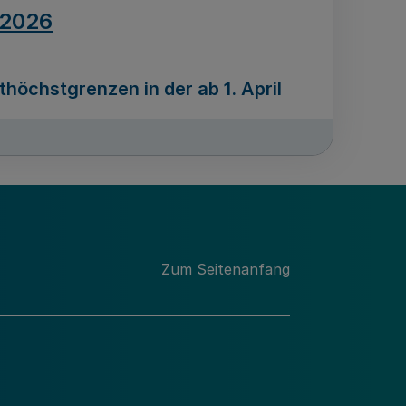
.2026
öchstgrenzen in der ab 1. April
Ausgabennummer
212
.2026
Zum Seitenanfang
programms „Mittelstand Innovativ &
gitale Prozesse
usgabennummer
211