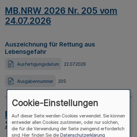
MB.NRW 2026 Nr. 205 vom
24.07.2026
Auszeichnung für Rettung aus
Lebensgefahr
Ausfertigungsdatum
22.07.2026
Ausgabennummer
205
Cookie-Einstellungen
MB.NRW 2026 Nr. 204 vom
Auf dieser Seite werden Cookies verwendet. Sie können
24.07.2026
entweder allen Cookies zustimmen, oder nur solchen,
die für die Verwendung der Seite zwingend erforderlich
sind. Hier finden Sie die
Datenschutzerklärung