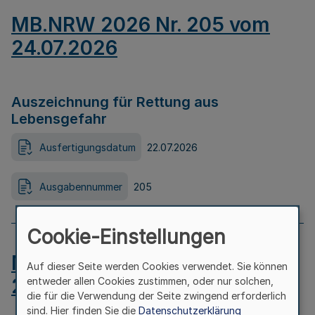
MB.NRW 2026 Nr. 205 vom
24.07.2026
Auszeichnung für Rettung aus
Lebensgefahr
Ausfertigungsdatum
22.07.2026
Ausgabennummer
205
Cookie-Einstellungen
MB.NRW 2026 Nr. 204 vom
Auf dieser Seite werden Cookies verwendet. Sie können
24.07.2026
entweder allen Cookies zustimmen, oder nur solchen,
die für die Verwendung der Seite zwingend erforderlich
sind. Hier finden Sie die
Datenschutzerklärung