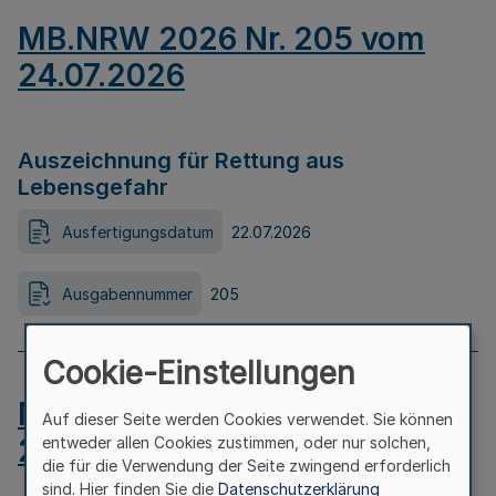
MB.NRW 2026 Nr. 205 vom
24.07.2026
Auszeichnung für Rettung aus
Lebensgefahr
Ausfertigungsdatum
22.07.2026
Ausgabennummer
205
Cookie-Einstellungen
MB.NRW 2026 Nr. 204 vom
Auf dieser Seite werden Cookies verwendet. Sie können
24.07.2026
entweder allen Cookies zustimmen, oder nur solchen,
die für die Verwendung der Seite zwingend erforderlich
sind. Hier finden Sie die
Datenschutzerklärung