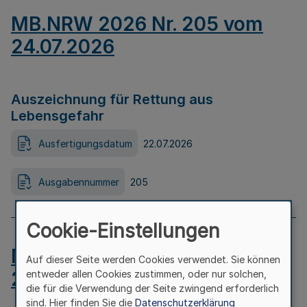
MB.NRW 2026 Nr. 205 vom
24.07.2026
Auszeichnung für Rettung aus
Lebensgefahr
Ausfertigungsdatum
22.07.2026
Ausgabennummer
205
Cookie-Einstellungen
MB.NRW 2026 Nr. 204 vom
Auf dieser Seite werden Cookies verwendet. Sie können
24.07.2026
entweder allen Cookies zustimmen, oder nur solchen,
die für die Verwendung der Seite zwingend erforderlich
sind. Hier finden Sie die
Datenschutzerklärung