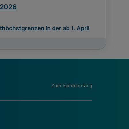
.2026
öchstgrenzen in der ab 1. April
Ausgabennummer
212
.2026
Zum Seitenanfang
programms „Mittelstand Innovativ &
gitale Prozesse
usgabennummer
211