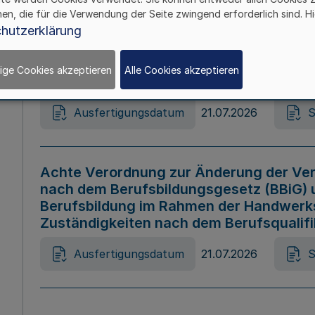
hen, die für die Verwendung der Seite zwingend erforderlich sind. Hi
Ausfertigungsdatum
21.07.2026
S
hutzerklärung
ige Cookies akzeptieren
Alle Cookies akzeptieren
Gesetz zur Änderung des Online-Casin
Ausfertigungsdatum
21.07.2026
S
Achte Verordnung zur Änderung der Ver
nach dem Berufsbildungsgesetz (BBiG) 
Berufsbildung im Rahmen der Handwerk
Zuständigkeiten nach dem Berufsqualif
Ausfertigungsdatum
21.07.2026
S