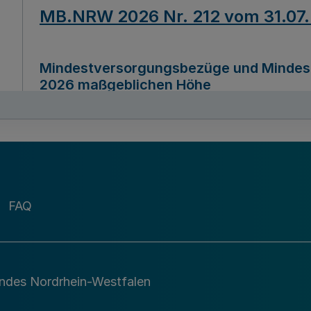
MB.NRW 2026 Nr. 212 vom 31.07
Mindestversorgungsbezüge und Mindesth
2026 maßgeblichen Höhe
Ausfertigungsdatum
22.07.2026
MB.NRW 2026 Nr. 211 vom 31.07
FAQ
Richtlinie zur Durchführung des Förder
Digital (MID)“ zum Teilprogramm MID-Di
andes Nordrhein-Westfalen
Ausfertigungsdatum
29.11.2026
A