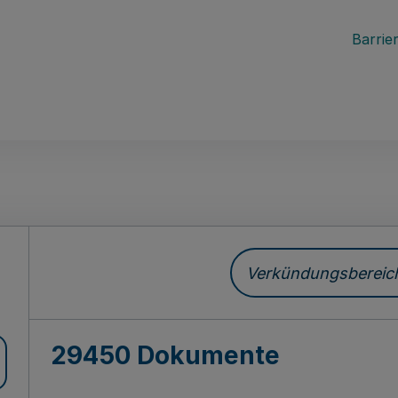
Barrier
ch
Verkündungsbereich 
29450 Dokumente