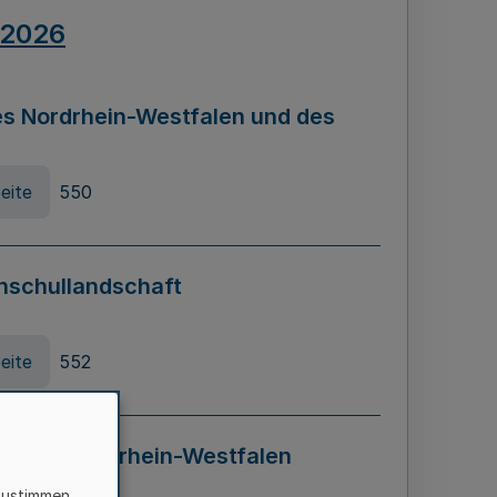
.2026
s Nordrhein-Westfalen und des
eite
550
hschullandschaft
eite
552
ung in Nordrhein-Westfalen
LADG NRW)
zustimmen,