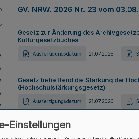
GV. NRW. 2026 Nr. 23 vom 03.08
Gesetz zur Änderung des Archivgesetze
Kulturgesetzbuches
Ausfertigungsdatum
21.07.2026
S
Gesetz betreffend die Stärkung der Hoc
(Hochschulstärkungsgesetz)
Ausfertigungsdatum
21.07.2026
S
e-Einstellungen
Gesetz zur Vermeidung von Diskriminier
(Landesantidiskriminierungsgesetz – 
ite werden Cookies verwendet. Sie können entweder allen Cookies 