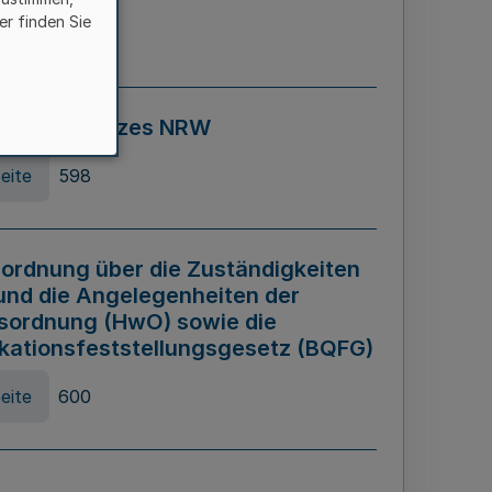
er finden Sie
eite
595
ospiel Gesetzes NRW
eite
598
ordnung über die Zuständigkeiten
und die Angelegenheiten der
sordnung (HwO) sowie die
ikationsfeststellungsgesetz (BQFG)
eite
600