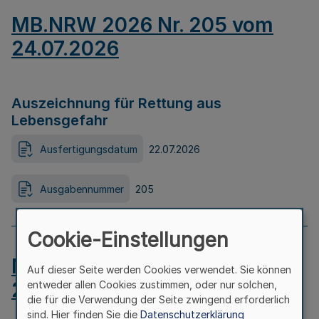
MB.NRW 2026 Nr. 205 vom
24.07.2026
Auszeichnung für Rettung aus
Lebensgefahr
Ausfertigungsdatum
22.07.2026
Ausgabennummer
205
Cookie-Einstellungen
MB.NRW 2026 Nr. 204 vom
Auf dieser Seite werden Cookies verwendet. Sie können
24.07.2026
entweder allen Cookies zustimmen, oder nur solchen,
die für die Verwendung der Seite zwingend erforderlich
sind. Hier finden Sie die
Datenschutzerklärung