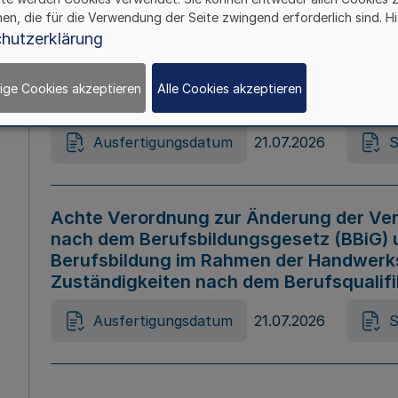
hen, die für die Verwendung der Seite zwingend erforderlich sind. Hi
Ausfertigungsdatum
21.07.2026
S
hutzerklärung
ige Cookies akzeptieren
Alle Cookies akzeptieren
Gesetz zur Änderung des Online-Casin
Ausfertigungsdatum
21.07.2026
S
Achte Verordnung zur Änderung der Ver
nach dem Berufsbildungsgesetz (BBiG) 
Berufsbildung im Rahmen der Handwerk
Zuständigkeiten nach dem Berufsqualif
Ausfertigungsdatum
21.07.2026
S