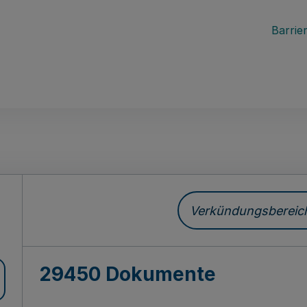
Barrier
ch
Verkündungsbereich 
29450 Dokumente