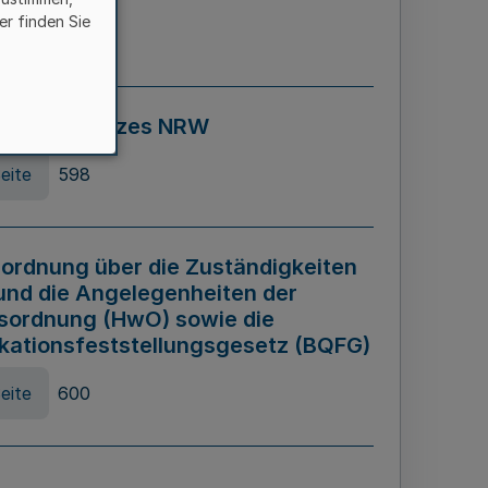
er finden Sie
eite
595
ospiel Gesetzes NRW
eite
598
ordnung über die Zuständigkeiten
und die Angelegenheiten der
sordnung (HwO) sowie die
ikationsfeststellungsgesetz (BQFG)
eite
600