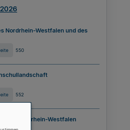
.2026
s Nordrhein-Westfalen und des
eite
550
hschullandschaft
eite
552
ung in Nordrhein-Westfalen
LADG NRW)
zustimmen,