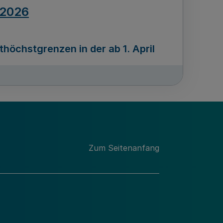
.2026
öchstgrenzen in der ab 1. April
Ausgabennummer
212
.2026
Zum Seitenanfang
programms „Mittelstand Innovativ &
gitale Prozesse
usgabennummer
211