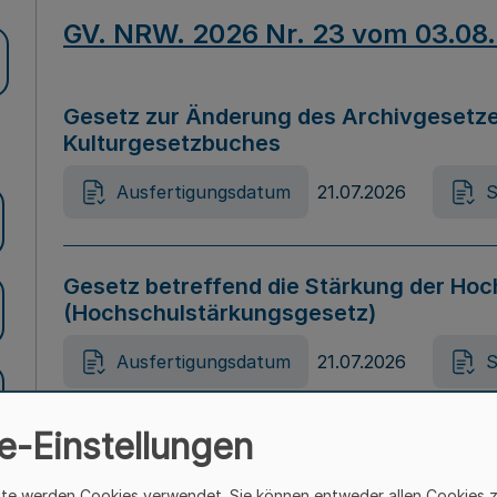
GV. NRW. 2026 Nr. 23 vom 03.08
Gesetz zur Änderung des Archivgesetze
Kulturgesetzbuches
Ausfertigungsdatum
21.07.2026
S
Gesetz betreffend die Stärkung der Hoc
(Hochschulstärkungsgesetz)
Ausfertigungsdatum
21.07.2026
S
e-Einstellungen
Gesetz zur Vermeidung von Diskriminier
(Landesantidiskriminierungsgesetz – 
ite werden Cookies verwendet. Sie können entweder allen Cookies 