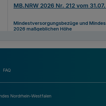
MB.NRW 2026 Nr. 212 vom 31.07
Mindestversorgungsbezüge und Mindesth
2026 maßgeblichen Höhe
Ausfertigungsdatum
22.07.2026
MB.NRW 2026 Nr. 211 vom 31.07
FAQ
Richtlinie zur Durchführung des Förder
Digital (MID)“ zum Teilprogramm MID-Di
andes Nordrhein-Westfalen
Ausfertigungsdatum
29.11.2026
A