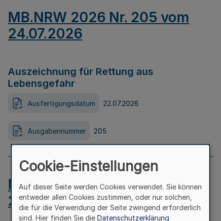
MB.NRW 2026 Nr. 205 vom
24.07.2026
Auszeichnung für Rettung aus
Lebensgefahr
Ausfertigungsdatum
22.07.2026
Ausgabennummer
205
Cookie-Einstellungen
MB.NRW 2026 Nr. 204 vom
Auf dieser Seite werden Cookies verwendet. Sie können
24.07.2026
entweder allen Cookies zustimmen, oder nur solchen,
die für die Verwendung der Seite zwingend erforderlich
sind. Hier finden Sie die
Datenschutzerklärung