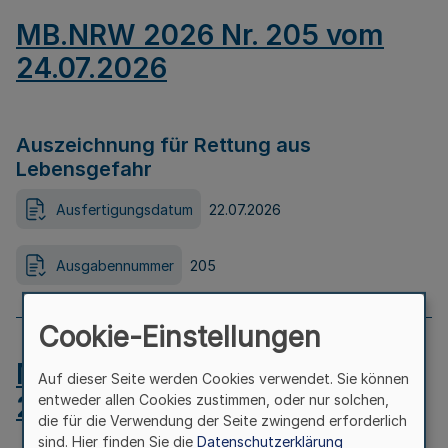
MB.NRW 2026 Nr. 205 vom
24.07.2026
Auszeichnung für Rettung aus
Lebensgefahr
Ausfertigungsdatum
22.07.2026
Ausgabennummer
205
Cookie-Einstellungen
MB.NRW 2026 Nr. 204 vom
Auf dieser Seite werden Cookies verwendet. Sie können
24.07.2026
entweder allen Cookies zustimmen, oder nur solchen,
die für die Verwendung der Seite zwingend erforderlich
sind. Hier finden Sie die
Datenschutzerklärung