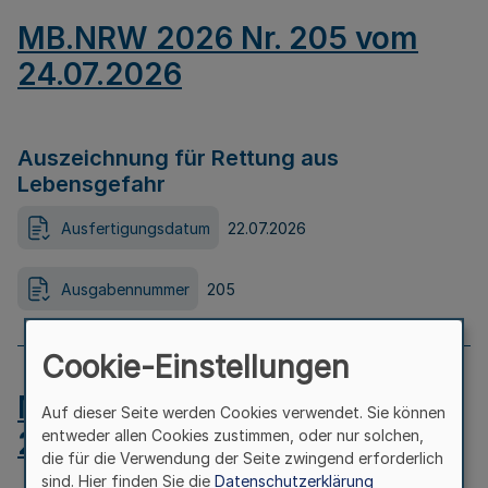
MB.NRW 2026 Nr. 205 vom
24.07.2026
Auszeichnung für Rettung aus
Lebensgefahr
Ausfertigungsdatum
22.07.2026
Ausgabennummer
205
Cookie-Einstellungen
MB.NRW 2026 Nr. 204 vom
Auf dieser Seite werden Cookies verwendet. Sie können
24.07.2026
entweder allen Cookies zustimmen, oder nur solchen,
die für die Verwendung der Seite zwingend erforderlich
sind. Hier finden Sie die
Datenschutzerklärung