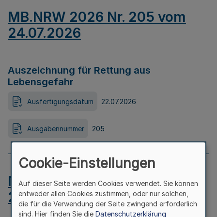
MB.NRW 2026 Nr. 205 vom
24.07.2026
Auszeichnung für Rettung aus
Lebensgefahr
Ausfertigungsdatum
22.07.2026
Ausgabennummer
205
Cookie-Einstellungen
MB.NRW 2026 Nr. 204 vom
Auf dieser Seite werden Cookies verwendet. Sie können
24.07.2026
entweder allen Cookies zustimmen, oder nur solchen,
die für die Verwendung der Seite zwingend erforderlich
sind. Hier finden Sie die
Datenschutzerklärung