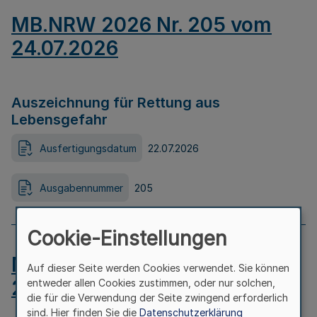
MB.NRW 2026 Nr. 205 vom
24.07.2026
Auszeichnung für Rettung aus
Lebensgefahr
Ausfertigungsdatum
22.07.2026
Ausgabennummer
205
Cookie-Einstellungen
MB.NRW 2026 Nr. 204 vom
Auf dieser Seite werden Cookies verwendet. Sie können
24.07.2026
entweder allen Cookies zustimmen, oder nur solchen,
die für die Verwendung der Seite zwingend erforderlich
sind. Hier finden Sie die
Datenschutzerklärung