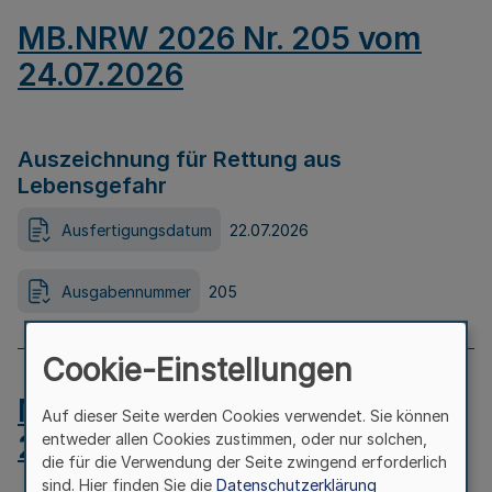
MB.NRW 2026 Nr. 205 vom
24.07.2026
Auszeichnung für Rettung aus
Lebensgefahr
Ausfertigungsdatum
22.07.2026
Ausgabennummer
205
Cookie-Einstellungen
MB.NRW 2026 Nr. 204 vom
Auf dieser Seite werden Cookies verwendet. Sie können
24.07.2026
entweder allen Cookies zustimmen, oder nur solchen,
die für die Verwendung der Seite zwingend erforderlich
sind. Hier finden Sie die
Datenschutzerklärung