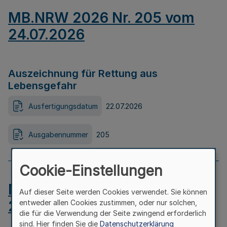
MB.NRW 2026 Nr. 205 vom
24.07.2026
Auszeichnung für Rettung aus
Lebensgefahr
Ausfertigungsdatum
22.07.2026
Ausgabennummer
205
Cookie-Einstellungen
MB.NRW 2026 Nr. 204 vom
Auf dieser Seite werden Cookies verwendet. Sie können
24.07.2026
entweder allen Cookies zustimmen, oder nur solchen,
die für die Verwendung der Seite zwingend erforderlich
sind. Hier finden Sie die
Datenschutzerklärung