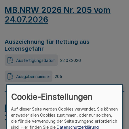
MB.NRW 2026 Nr. 205 vom
24.07.2026
Auszeichnung für Rettung aus
Lebensgefahr
Ausfertigungsdatum
22.07.2026
Ausgabennummer
205
Cookie-Einstellungen
MB.NRW 2026 Nr. 204 vom
Auf dieser Seite werden Cookies verwendet. Sie können
24.07.2026
entweder allen Cookies zustimmen, oder nur solchen,
die für die Verwendung der Seite zwingend erforderlich
sind. Hier finden Sie die
Datenschutzerklärung