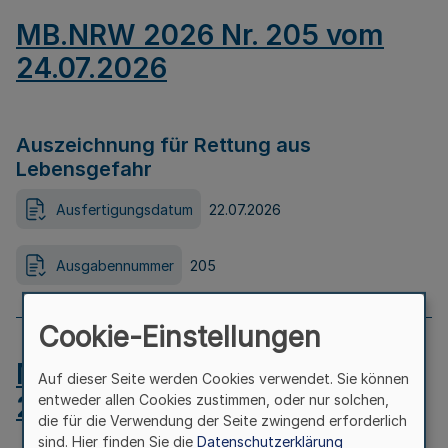
MB.NRW 2026 Nr. 205 vom
24.07.2026
Auszeichnung für Rettung aus
Lebensgefahr
Ausfertigungsdatum
22.07.2026
Ausgabennummer
205
Cookie-Einstellungen
MB.NRW 2026 Nr. 204 vom
Auf dieser Seite werden Cookies verwendet. Sie können
24.07.2026
entweder allen Cookies zustimmen, oder nur solchen,
die für die Verwendung der Seite zwingend erforderlich
sind. Hier finden Sie die
Datenschutzerklärung