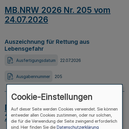
MB.NRW 2026 Nr. 205 vom
24.07.2026
Auszeichnung für Rettung aus
Lebensgefahr
Ausfertigungsdatum
22.07.2026
Ausgabennummer
205
Cookie-Einstellungen
MB.NRW 2026 Nr. 204 vom
Auf dieser Seite werden Cookies verwendet. Sie können
24.07.2026
entweder allen Cookies zustimmen, oder nur solchen,
die für die Verwendung der Seite zwingend erforderlich
sind. Hier finden Sie die
Datenschutzerklärung