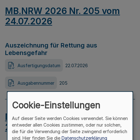
MB.NRW 2026 Nr. 205 vom
24.07.2026
Auszeichnung für Rettung aus
Lebensgefahr
Ausfertigungsdatum
22.07.2026
Ausgabennummer
205
Cookie-Einstellungen
MB.NRW 2026 Nr. 204 vom
Auf dieser Seite werden Cookies verwendet. Sie können
24.07.2026
entweder allen Cookies zustimmen, oder nur solchen,
die für die Verwendung der Seite zwingend erforderlich
sind. Hier finden Sie die
Datenschutzerklärung