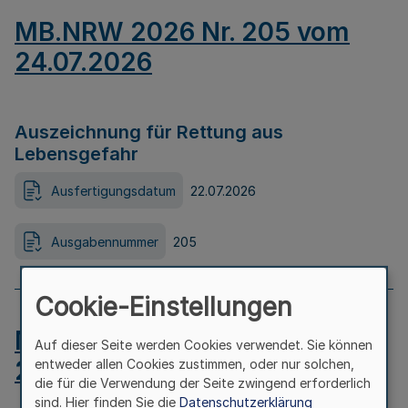
MB.NRW 2026 Nr. 205 vom
24.07.2026
Auszeichnung für Rettung aus
Lebensgefahr
Ausfertigungsdatum
22.07.2026
Ausgabennummer
205
Cookie-Einstellungen
MB.NRW 2026 Nr. 204 vom
Auf dieser Seite werden Cookies verwendet. Sie können
24.07.2026
entweder allen Cookies zustimmen, oder nur solchen,
die für die Verwendung der Seite zwingend erforderlich
sind. Hier finden Sie die
Datenschutzerklärung