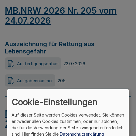
MB.NRW 2026 Nr. 205 vom
24.07.2026
Auszeichnung für Rettung aus
Lebensgefahr
Ausfertigungsdatum
22.07.2026
Ausgabennummer
205
Cookie-Einstellungen
MB.NRW 2026 Nr. 204 vom
Auf dieser Seite werden Cookies verwendet. Sie können
24.07.2026
entweder allen Cookies zustimmen, oder nur solchen,
die für die Verwendung der Seite zwingend erforderlich
sind. Hier finden Sie die
Datenschutzerklärung