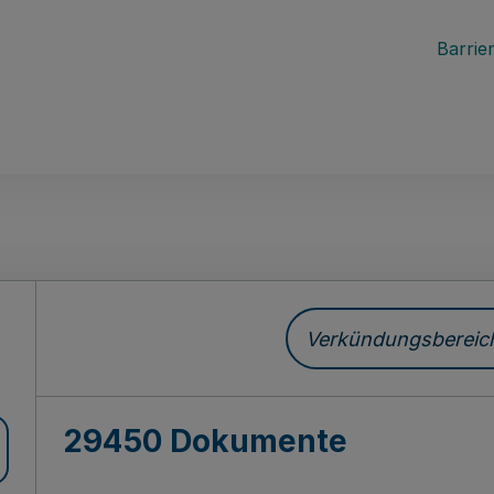
Barrier
ch
Verkündungsbereich 
29450 Dokumente