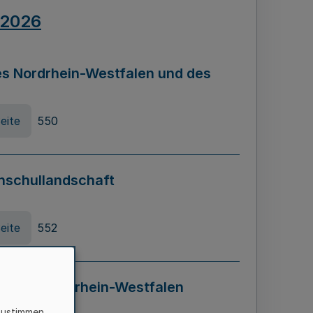
.2026
s Nordrhein-Westfalen und des
eite
550
hschullandschaft
eite
552
ung in Nordrhein-Westfalen
LADG NRW)
zustimmen,