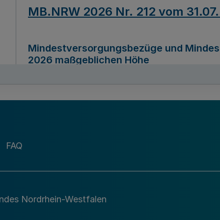
MB.NRW 2026 Nr. 212 vom 31.07
Mindestversorgungsbezüge und Mindesth
2026 maßgeblichen Höhe
Ausfertigungsdatum
22.07.2026
MB.NRW 2026 Nr. 211 vom 31.07
FAQ
Richtlinie zur Durchführung des Förder
Digital (MID)“ zum Teilprogramm MID-Di
andes Nordrhein-Westfalen
Ausfertigungsdatum
29.11.2026
A