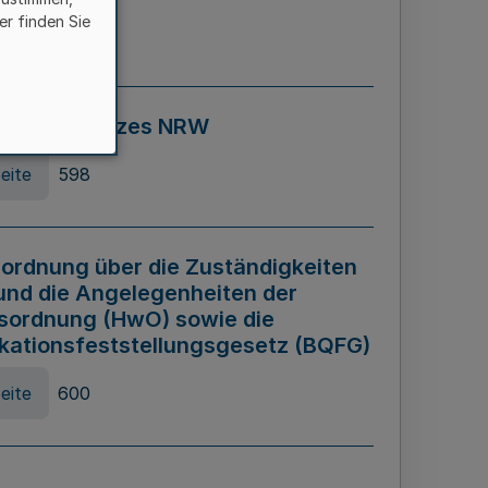
er finden Sie
eite
595
ospiel Gesetzes NRW
eite
598
ordnung über die Zuständigkeiten
und die Angelegenheiten der
sordnung (HwO) sowie die
ikationsfeststellungsgesetz (BQFG)
eite
600