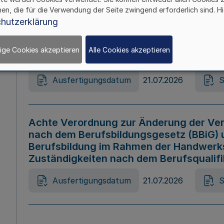
hen, die für die Verwendung der Seite zwingend erforderlich sind. Hi
Ausfertigungsdatum
21.07.2026
S
hutzerklärung
ige Cookies akzeptieren
Alle Cookies akzeptieren
Gesetz zur Änderung des Online-Casin
Ausfertigungsdatum
21.07.2026
S
Achte Verordnung zur Änderung der Ver
nach dem Berufsbildungsgesetz (BBiG) 
Berufsbildung im Rahmen der Handwerk
Zuständigkeiten nach dem Berufsqualif
Ausfertigungsdatum
21.07.2026
S