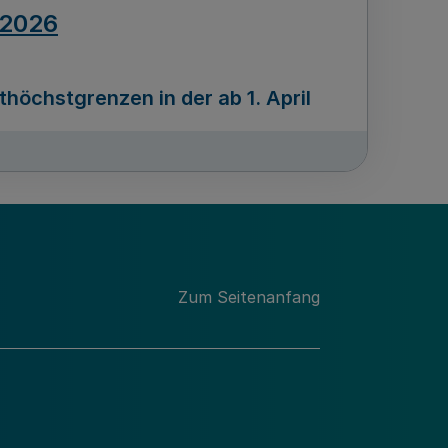
.2026
öchstgrenzen in der ab 1. April
Ausgabennummer
212
.2026
Zum Seitenanfang
programms „Mittelstand Innovativ &
gitale Prozesse
usgabennummer
211