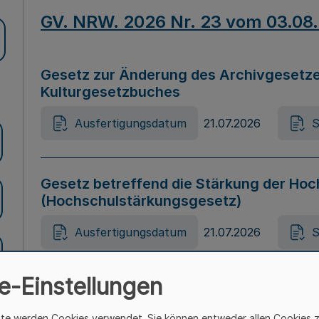
GV. NRW. 2026 Nr. 23 vom 03.08
Gesetz zur Änderung des Archivgesetze
Kulturgesetzbuches
Ausfertigungsdatum
21.07.2026
S
Gesetz betreffend die Stärkung der Hoc
(Hochschulstärkungsgesetz)
Ausfertigungsdatum
21.07.2026
S
e-Einstellungen
Gesetz zur Vermeidung von Diskriminier
(Landesantidiskriminierungsgesetz – 
ite werden Cookies verwendet. Sie können entweder allen Cookies 