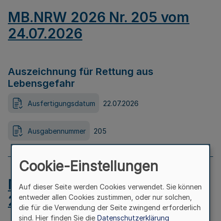
MB.NRW 2026 Nr. 205 vom
24.07.2026
Auszeichnung für Rettung aus
Lebensgefahr
Ausfertigungsdatum
22.07.2026
Ausgabennummer
205
Cookie-Einstellungen
MB.NRW 2026 Nr. 204 vom
Auf dieser Seite werden Cookies verwendet. Sie können
24.07.2026
entweder allen Cookies zustimmen, oder nur solchen,
die für die Verwendung der Seite zwingend erforderlich
sind. Hier finden Sie die
Datenschutzerklärung