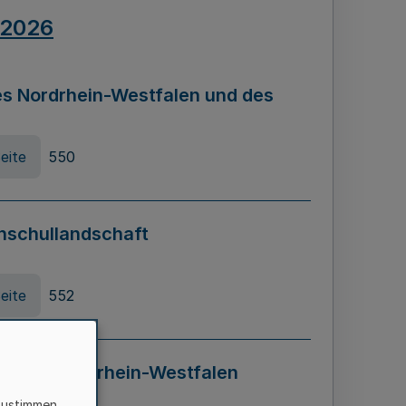
.2026
s Nordrhein-Westfalen und des
eite
550
hschullandschaft
eite
552
ung in Nordrhein-Westfalen
LADG NRW)
zustimmen,