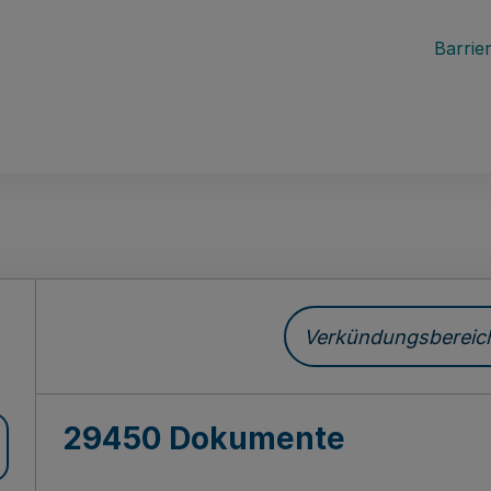
Barrier
ch
Verkündungsbereich 
29450 Dokumente