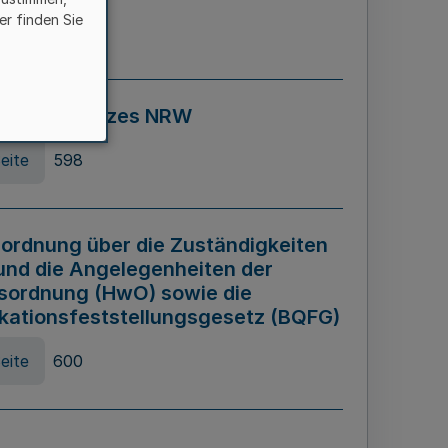
er finden Sie
eite
595
ospiel Gesetzes NRW
eite
598
ordnung über die Zuständigkeiten
und die Angelegenheiten der
sordnung (HwO) sowie die
ikationsfeststellungsgesetz (BQFG)
eite
600