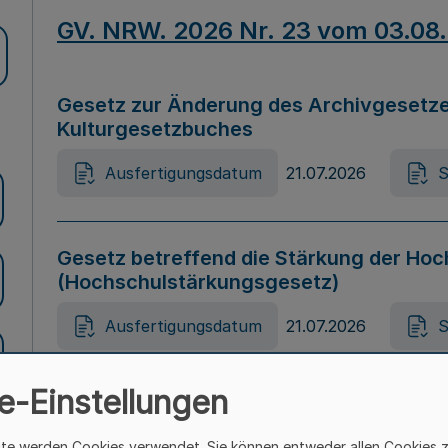
GV. NRW. 2026 Nr. 23 vom 03.08
Gesetz zur Änderung des Archivgesetze
Kulturgesetzbuches
Ausfertigungsdatum
21.07.2026
S
Gesetz betreffend die Stärkung der Hoc
(Hochschulstärkungsgesetz)
Ausfertigungsdatum
21.07.2026
S
e-Einstellungen
Gesetz zur Vermeidung von Diskriminier
(Landesantidiskriminierungsgesetz – 
ite werden Cookies verwendet. Sie können entweder allen Cookies 