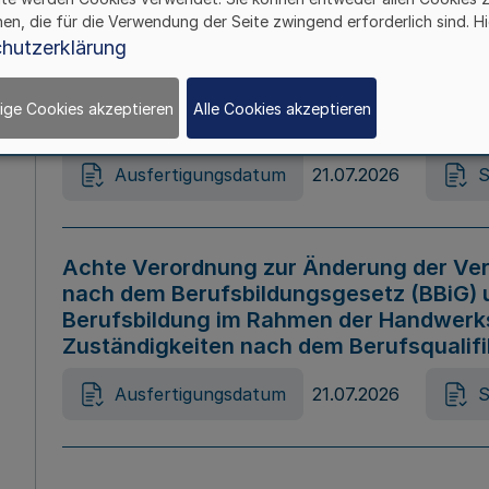
hen, die für die Verwendung der Seite zwingend erforderlich sind. Hi
Ausfertigungsdatum
21.07.2026
S
hutzerklärung
ige Cookies akzeptieren
Alle Cookies akzeptieren
Gesetz zur Änderung des Online-Casin
Ausfertigungsdatum
21.07.2026
S
Achte Verordnung zur Änderung der Ver
nach dem Berufsbildungsgesetz (BBiG) 
Berufsbildung im Rahmen der Handwerk
Zuständigkeiten nach dem Berufsqualif
Ausfertigungsdatum
21.07.2026
S