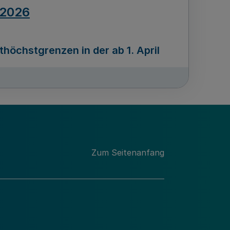
.2026
öchstgrenzen in der ab 1. April
Ausgabennummer
212
.2026
Zum Seitenanfang
programms „Mittelstand Innovativ &
gitale Prozesse
usgabennummer
211