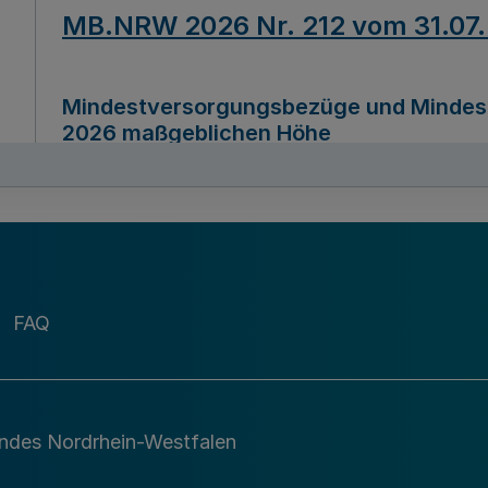
MB.NRW 2026 Nr. 212 vom 31.07
Mindestversorgungsbezüge und Mindesth
2026 maßgeblichen Höhe
Ausfertigungsdatum
22.07.2026
MB.NRW 2026 Nr. 211 vom 31.07
FAQ
Richtlinie zur Durchführung des Förder
Digital (MID)“ zum Teilprogramm MID-Di
andes Nordrhein-Westfalen
Ausfertigungsdatum
29.11.2026
A