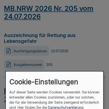
MB.NRW 2026 Nr. 205 vom
24.07.2026
Auszeichnung für Rettung aus
Lebensgefahr
Ausfertigungsdatum
22.07.2026
Ausgabennummer
205
Cookie-Einstellungen
MB.NRW 2026 Nr. 204 vom
Auf dieser Seite werden Cookies verwendet. Sie können
24.07.2026
entweder allen Cookies zustimmen, oder nur solchen,
die für die Verwendung der Seite zwingend erforderlich
sind. Hier finden Sie die
Datenschutzerklärung