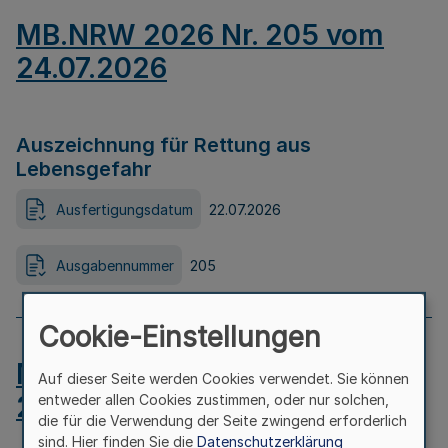
MB.NRW 2026 Nr. 205 vom
24.07.2026
Auszeichnung für Rettung aus
Lebensgefahr
Ausfertigungsdatum
22.07.2026
Ausgabennummer
205
Cookie-Einstellungen
MB.NRW 2026 Nr. 204 vom
Auf dieser Seite werden Cookies verwendet. Sie können
24.07.2026
entweder allen Cookies zustimmen, oder nur solchen,
die für die Verwendung der Seite zwingend erforderlich
sind. Hier finden Sie die
Datenschutzerklärung