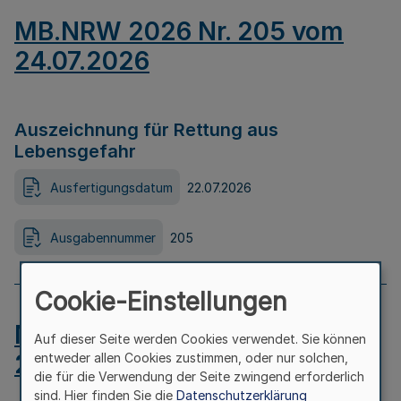
MB.NRW 2026 Nr. 205 vom
24.07.2026
Auszeichnung für Rettung aus
Lebensgefahr
Ausfertigungsdatum
22.07.2026
Ausgabennummer
205
Cookie-Einstellungen
MB.NRW 2026 Nr. 204 vom
Auf dieser Seite werden Cookies verwendet. Sie können
24.07.2026
entweder allen Cookies zustimmen, oder nur solchen,
die für die Verwendung der Seite zwingend erforderlich
sind. Hier finden Sie die
Datenschutzerklärung