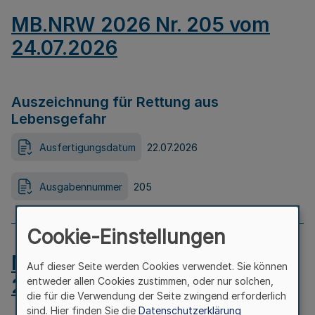
MB.NRW 2026 Nr. 205 vom
24.07.2026
Auszeichnung für Rettung aus
Lebensgefahr
Ausfertigungsdatum
22.07.2026
Ausgabennummer
205
Cookie-Einstellungen
MB.NRW 2026 Nr. 204 vom
Auf dieser Seite werden Cookies verwendet. Sie können
24.07.2026
entweder allen Cookies zustimmen, oder nur solchen,
die für die Verwendung der Seite zwingend erforderlich
sind. Hier finden Sie die
Datenschutzerklärung