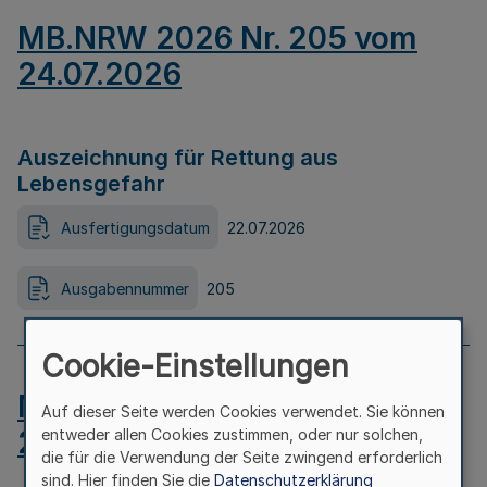
MB.NRW 2026 Nr. 205 vom
24.07.2026
Auszeichnung für Rettung aus
Lebensgefahr
Ausfertigungsdatum
22.07.2026
Ausgabennummer
205
Cookie-Einstellungen
MB.NRW 2026 Nr. 204 vom
Auf dieser Seite werden Cookies verwendet. Sie können
24.07.2026
entweder allen Cookies zustimmen, oder nur solchen,
die für die Verwendung der Seite zwingend erforderlich
sind. Hier finden Sie die
Datenschutzerklärung