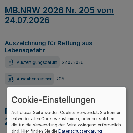
MB.NRW 2026 Nr. 205 vom
24.07.2026
Auszeichnung für Rettung aus
Lebensgefahr
Ausfertigungsdatum
22.07.2026
Ausgabennummer
205
Cookie-Einstellungen
MB.NRW 2026 Nr. 204 vom
Auf dieser Seite werden Cookies verwendet. Sie können
24.07.2026
entweder allen Cookies zustimmen, oder nur solchen,
die für die Verwendung der Seite zwingend erforderlich
sind. Hier finden Sie die
Datenschutzerklärung