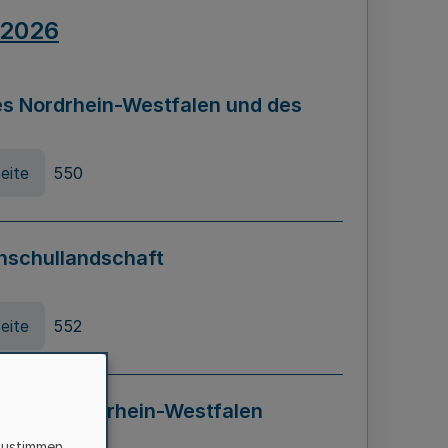
.2026
s Nordrhein-Westfalen und des
eite
550
hschullandschaft
eite
552
ung in Nordrhein-Westfalen
LADG NRW)
zustimmen,