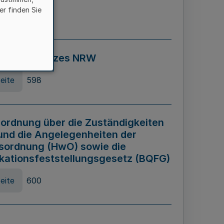
er finden Sie
eite
595
ospiel Gesetzes NRW
eite
598
ordnung über die Zuständigkeiten
und die Angelegenheiten der
sordnung (HwO) sowie die
ikationsfeststellungsgesetz (BQFG)
eite
600