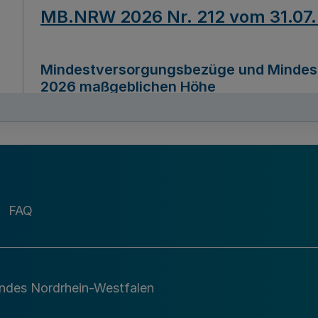
MB.NRW 2026 Nr. 212 vom 31.07
Mindestversorgungsbezüge und Mindesth
2026 maßgeblichen Höhe
Ausfertigungsdatum
22.07.2026
MB.NRW 2026 Nr. 211 vom 31.07
FAQ
Richtlinie zur Durchführung des Förder
Digital (MID)“ zum Teilprogramm MID-Di
andes Nordrhein-Westfalen
Ausfertigungsdatum
29.11.2026
A