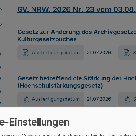
GV. NRW. 2026 Nr. 23 vom 03.08
Gesetz zur Änderung des Archivgesetze
Kulturgesetzbuches
Ausfertigungsdatum
21.07.2026
S
Gesetz betreffend die Stärkung der Hoc
(Hochschulstärkungsgesetz)
Ausfertigungsdatum
21.07.2026
S
e-Einstellungen
Gesetz zur Vermeidung von Diskriminier
(Landesantidiskriminierungsgesetz – 
ite werden Cookies verwendet. Sie können entweder allen Cookies 