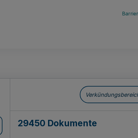
Barrier
ch
Verkündungsbereich 
29450 Dokumente