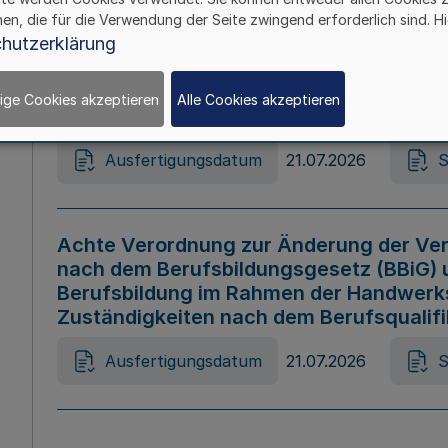
hen, die für die Verwendung der Seite zwingend erforderlich sind. Hi
Ausfertigungsdatum
21.07.2026
S
hutzerklärung
ige Cookies akzeptieren
Alle Cookies akzeptieren
Gesetz zur Änderung des Online-Casin
Ausfertigungsdatum
21.07.2026
S
Achte Verordnung zur Änderung der Ver
nach dem Berufsbildungsgesetz (BBiG) 
Berufsbildung im Rahmen der Handwerk
Zuständigkeiten nach dem Berufsqualif
Ausfertigungsdatum
21.07.2026
S