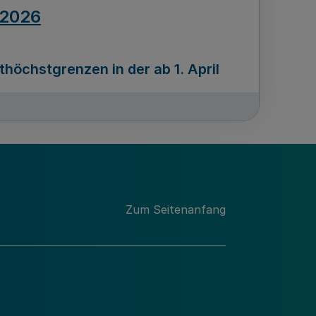
.2026
öchstgrenzen in der ab 1. April
Ausgabennummer
212
.2026
Zum Seitenanfang
programms „Mittelstand Innovativ &
gitale Prozesse
usgabennummer
211