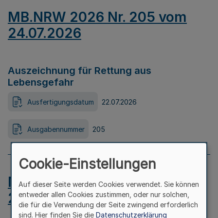
MB.NRW 2026 Nr. 205 vom
24.07.2026
Auszeichnung für Rettung aus
Lebensgefahr
Ausfertigungsdatum
22.07.2026
Ausgabennummer
205
Cookie-Einstellungen
MB.NRW 2026 Nr. 204 vom
Auf dieser Seite werden Cookies verwendet. Sie können
24.07.2026
entweder allen Cookies zustimmen, oder nur solchen,
die für die Verwendung der Seite zwingend erforderlich
sind. Hier finden Sie die
Datenschutzerklärung