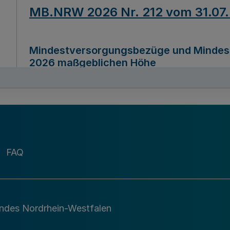
MB.NRW 2026 Nr. 212 vom 31.07
Mindestversorgungsbezüge und Mindesth
2026 maßgeblichen Höhe
Ausfertigungsdatum
22.07.2026
MB.NRW 2026 Nr. 211 vom 31.07
FAQ
Richtlinie zur Durchführung des Förder
Digital (MID)“ zum Teilprogramm MID-Di
andes Nordrhein-Westfalen
Ausfertigungsdatum
29.11.2026
A