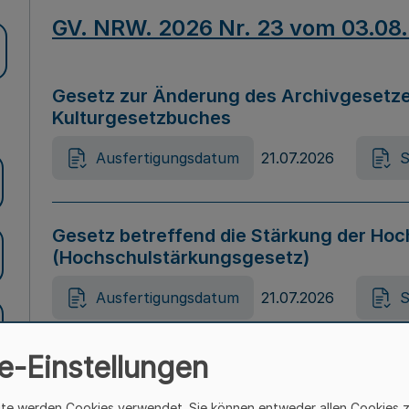
GV. NRW. 2026 Nr. 23 vom 03.08
Gesetz zur Änderung des Archivgesetze
Kulturgesetzbuches
Ausfertigungsdatum
21.07.2026
S
Gesetz betreffend die Stärkung der Hoc
(Hochschulstärkungsgesetz)
Ausfertigungsdatum
21.07.2026
S
e-Einstellungen
Gesetz zur Vermeidung von Diskriminier
(Landesantidiskriminierungsgesetz – 
ite werden Cookies verwendet. Sie können entweder allen Cookies 