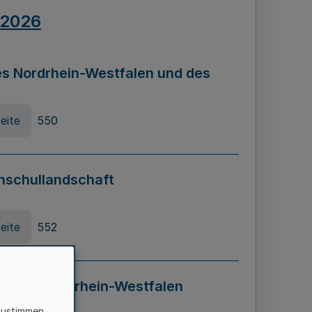
.2026
s Nordrhein-Westfalen und des
eite
550
hschullandschaft
eite
552
ung in Nordrhein-Westfalen
LADG NRW)
zustimmen,