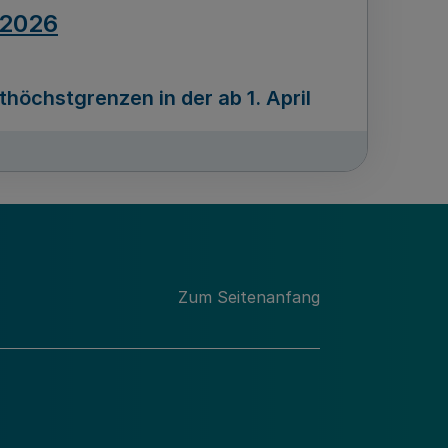
.2026
öchstgrenzen in der ab 1. April
Ausgabennummer
212
.2026
Zum Seitenanfang
programms „Mittelstand Innovativ &
gitale Prozesse
usgabennummer
211