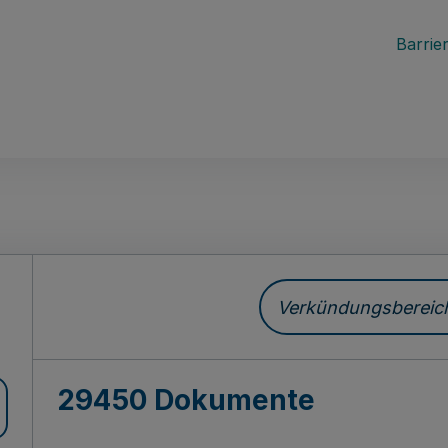
Barrier
ch
Verkündungsbereich 
29450 Dokumente