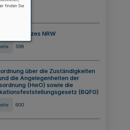
er finden Sie
eite
595
ospiel Gesetzes NRW
eite
598
ordnung über die Zuständigkeiten
und die Angelegenheiten der
sordnung (HwO) sowie die
ikationsfeststellungsgesetz (BQFG)
eite
600