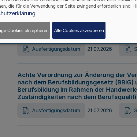
hen, die für die Verwendung der Seite zwingend erforderlich sind. Hi
Ausfertigungsdatum
21.07.2026
S
hutzerklärung
ige Cookies akzeptieren
Alle Cookies akzeptieren
Gesetz zur Änderung des Online-Casin
Ausfertigungsdatum
21.07.2026
S
Achte Verordnung zur Änderung der Ver
nach dem Berufsbildungsgesetz (BBiG) 
Berufsbildung im Rahmen der Handwerk
Zuständigkeiten nach dem Berufsqualif
Ausfertigungsdatum
21.07.2026
S