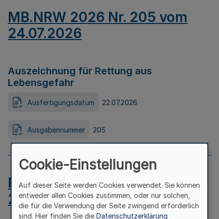
MB.NRW 2026 Nr. 205 vom
24.07.2026
Auszeichnung für Rettung aus
Lebensgefahr
Ausfertigungsdatum
22.07.2026
Ausgabennummer
205
Cookie-Einstellungen
MB.NRW 2026 Nr. 204 vom
Auf dieser Seite werden Cookies verwendet. Sie können
24.07.2026
entweder allen Cookies zustimmen, oder nur solchen,
die für die Verwendung der Seite zwingend erforderlich
sind. Hier finden Sie die
Datenschutzerklärung