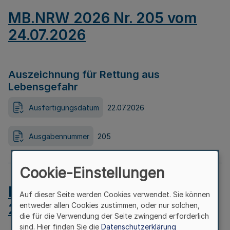
MB.NRW 2026 Nr. 205 vom
24.07.2026
Auszeichnung für Rettung aus
Lebensgefahr
Ausfertigungsdatum
22.07.2026
Ausgabennummer
205
Cookie-Einstellungen
MB.NRW 2026 Nr. 204 vom
Auf dieser Seite werden Cookies verwendet. Sie können
24.07.2026
entweder allen Cookies zustimmen, oder nur solchen,
die für die Verwendung der Seite zwingend erforderlich
sind. Hier finden Sie die
Datenschutzerklärung