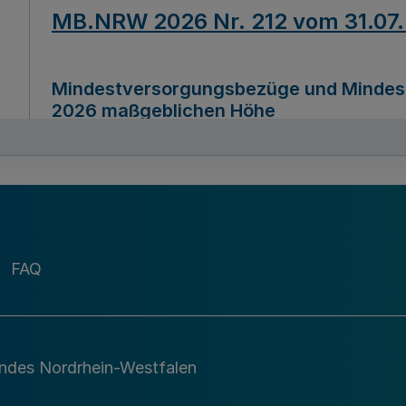
MB.NRW 2026 Nr. 212 vom 31.07
Mindestversorgungsbezüge und Mindesth
2026 maßgeblichen Höhe
Ausfertigungsdatum
22.07.2026
MB.NRW 2026 Nr. 211 vom 31.07
FAQ
Richtlinie zur Durchführung des Förder
Digital (MID)“ zum Teilprogramm MID-Di
andes Nordrhein-Westfalen
Ausfertigungsdatum
29.11.2026
A