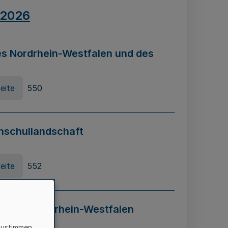
.2026
s Nordrhein-Westfalen und des
eite
550
hschullandschaft
eite
552
ung in Nordrhein-Westfalen
LADG NRW)
zustimmen,