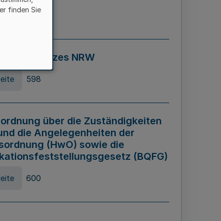
er finden Sie
eite
595
ospiel Gesetzes NRW
eite
598
ordnung über die Zuständigkeiten
und die Angelegenheiten der
sordnung (HwO) sowie die
ikationsfeststellungsgesetz (BQFG)
eite
600