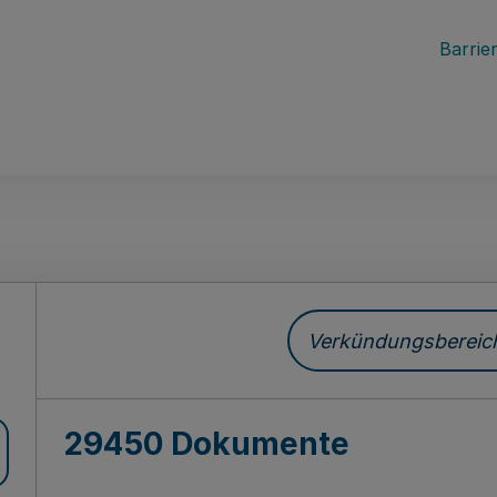
Barrier
ch
Verkündungsbereich 
29450 Dokumente