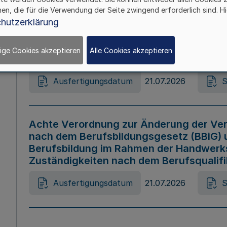
hen, die für die Verwendung der Seite zwingend erforderlich sind. Hi
Ausfertigungsdatum
21.07.2026
S
hutzerklärung
ige Cookies akzeptieren
Alle Cookies akzeptieren
Gesetz zur Änderung des Online-Casin
Ausfertigungsdatum
21.07.2026
S
Achte Verordnung zur Änderung der Ver
nach dem Berufsbildungsgesetz (BBiG) 
Berufsbildung im Rahmen der Handwerk
Zuständigkeiten nach dem Berufsqualif
Ausfertigungsdatum
21.07.2026
S