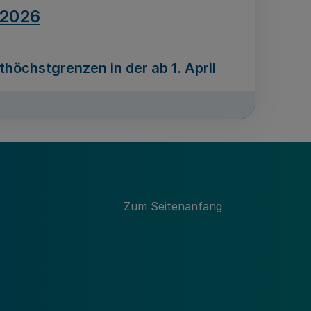
.2026
öchstgrenzen in der ab 1. April
Ausgabennummer
212
.2026
Zum Seitenanfang
programms „Mittelstand Innovativ &
gitale Prozesse
usgabennummer
211