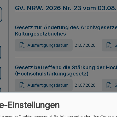
GV. NRW. 2026 Nr. 23 vom 03.08
Gesetz zur Änderung des Archivgesetze
Kulturgesetzbuches
Ausfertigungsdatum
21.07.2026
S
Gesetz betreffend die Stärkung der Hoc
(Hochschulstärkungsgesetz)
Ausfertigungsdatum
21.07.2026
S
e-Einstellungen
Gesetz zur Vermeidung von Diskriminier
(Landesantidiskriminierungsgesetz – 
ite werden Cookies verwendet. Sie können entweder allen Cookies 