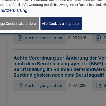
hen, die für die Verwendung der Seite zwingend erforderlich sind. Hi
Ausfertigungsdatum
21.07.2026
S
hutzerklärung
ige Cookies akzeptieren
Alle Cookies akzeptieren
Gesetz zur Änderung des Online-Casin
Ausfertigungsdatum
21.07.2026
S
Achte Verordnung zur Änderung der Ver
nach dem Berufsbildungsgesetz (BBiG) 
Berufsbildung im Rahmen der Handwerk
Zuständigkeiten nach dem Berufsqualif
Ausfertigungsdatum
21.07.2026
S