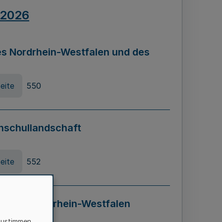
.2026
s Nordrhein-Westfalen und des
eite
550
hschullandschaft
eite
552
ung in Nordrhein-Westfalen
LADG NRW)
zustimmen,