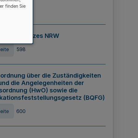
er finden Sie
eite
595
ospiel Gesetzes NRW
eite
598
ordnung über die Zuständigkeiten
und die Angelegenheiten der
sordnung (HwO) sowie die
ikationsfeststellungsgesetz (BQFG)
eite
600