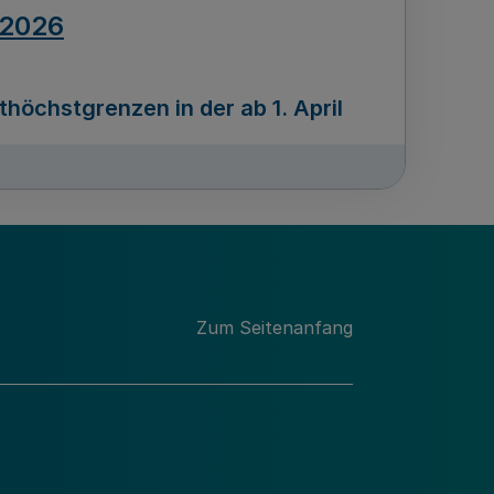
.2026
öchstgrenzen in der ab 1. April
Ausgabennummer
212
.2026
Zum Seitenanfang
programms „Mittelstand Innovativ &
gitale Prozesse
usgabennummer
211