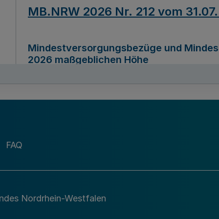
MB.NRW 2026 Nr. 212 vom 31.07
Mindestversorgungsbezüge und Mindesth
2026 maßgeblichen Höhe
Ausfertigungsdatum
22.07.2026
MB.NRW 2026 Nr. 211 vom 31.07
FAQ
Richtlinie zur Durchführung des Förder
Digital (MID)“ zum Teilprogramm MID-Di
andes Nordrhein-Westfalen
Ausfertigungsdatum
29.11.2026
A