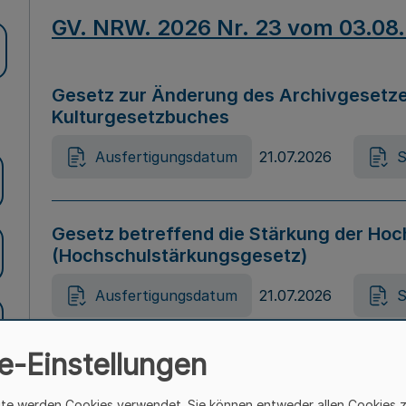
GV. NRW. 2026 Nr. 23 vom 03.08
Gesetz zur Änderung des Archivgesetze
Kulturgesetzbuches
Ausfertigungsdatum
21.07.2026
S
Gesetz betreffend die Stärkung der Hoc
(Hochschulstärkungsgesetz)
Ausfertigungsdatum
21.07.2026
S
e-Einstellungen
Gesetz zur Vermeidung von Diskriminier
(Landesantidiskriminierungsgesetz – 
ite werden Cookies verwendet. Sie können entweder allen Cookies 