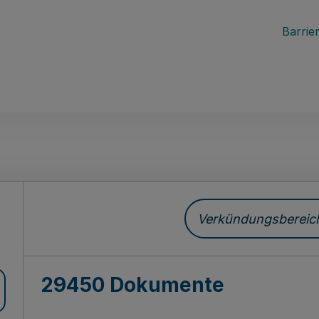
Barrier
ch
Verkündungsbereich 
29450 Dokumente