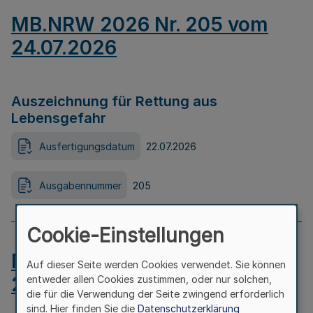
MB.NRW 2026 Nr. 205 vom
24.07.2026
Auszeichnung für Rettung aus
Lebensgefahr
Ausfertigungsdatum
22.07.2026
Ausgabennummer
205
Cookie-Einstellungen
MB.NRW 2026 Nr. 204 vom
Auf dieser Seite werden Cookies verwendet. Sie können
24.07.2026
entweder allen Cookies zustimmen, oder nur solchen,
die für die Verwendung der Seite zwingend erforderlich
sind. Hier finden Sie die
Datenschutzerklärung