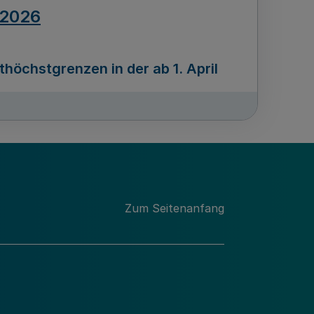
.2026
öchstgrenzen in der ab 1. April
Ausgabennummer
212
.2026
Zum Seitenanfang
programms „Mittelstand Innovativ &
gitale Prozesse
usgabennummer
211