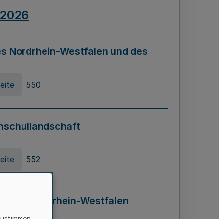
.2026
s Nordrhein-Westfalen und des
eite
550
hschullandschaft
eite
552
ung in Nordrhein-Westfalen
LADG NRW)
zustimmen,