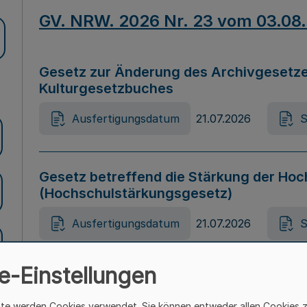
GV. NRW. 2026 Nr. 23 vom 03.08
Gesetz zur Änderung des Archivgesetze
Kulturgesetzbuches
Ausfertigungsdatum
21.07.2026
S
Gesetz betreffend die Stärkung der Hoc
(Hochschulstärkungsgesetz)
Ausfertigungsdatum
21.07.2026
S
e-Einstellungen
Gesetz zur Vermeidung von Diskriminier
(Landesantidiskriminierungsgesetz – 
ite werden Cookies verwendet. Sie können entweder allen Cookies 