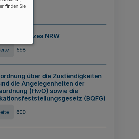
er finden Sie
eite
595
ospiel Gesetzes NRW
eite
598
ordnung über die Zuständigkeiten
und die Angelegenheiten der
sordnung (HwO) sowie die
ikationsfeststellungsgesetz (BQFG)
eite
600