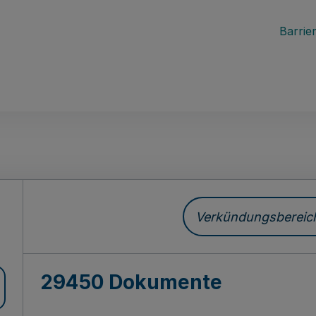
Barrier
ch
Verkündungsbereich 
29450 Dokumente