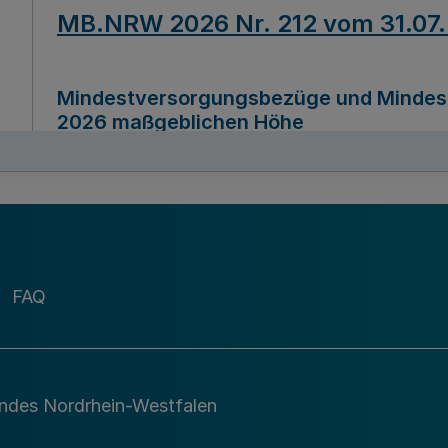
MB.NRW 2026 Nr. 212 vom 31.07
Mindestversorgungsbezüge und Mindesth
2026 maßgeblichen Höhe
Ausfertigungsdatum
22.07.2026
MB.NRW 2026 Nr. 211 vom 31.07
FAQ
Richtlinie zur Durchführung des Förder
Digital (MID)“ zum Teilprogramm MID-Di
andes Nordrhein-Westfalen
Ausfertigungsdatum
29.11.2026
A