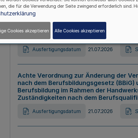
hen, die für die Verwendung der Seite zwingend erforderlich sind. Hi
Ausfertigungsdatum
21.07.2026
S
hutzerklärung
ige Cookies akzeptieren
Alle Cookies akzeptieren
Gesetz zur Änderung des Online-Casin
Ausfertigungsdatum
21.07.2026
S
Achte Verordnung zur Änderung der Ver
nach dem Berufsbildungsgesetz (BBiG) 
Berufsbildung im Rahmen der Handwerk
Zuständigkeiten nach dem Berufsqualif
Ausfertigungsdatum
21.07.2026
S