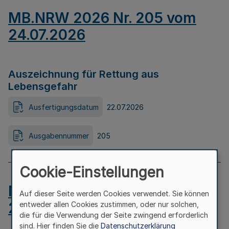
MB.NRW 2026 Nr. 205 vom
24.07.2026
Auszeichnung für Rettung aus
Lebensgefahr
Ausfertigungsdatum
22.07.2026
Ausgabennummer
205
Cookie-Einstellungen
MB.NRW 2026 Nr. 204 vom
Auf dieser Seite werden Cookies verwendet. Sie können
24.07.2026
entweder allen Cookies zustimmen, oder nur solchen,
die für die Verwendung der Seite zwingend erforderlich
sind. Hier finden Sie die
Datenschutzerklärung