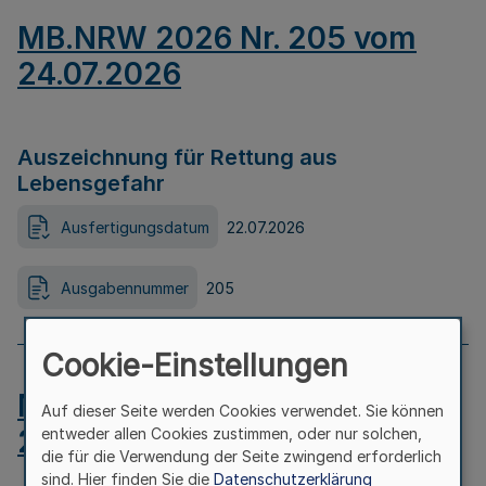
MB.NRW 2026 Nr. 205 vom
24.07.2026
Auszeichnung für Rettung aus
Lebensgefahr
Ausfertigungsdatum
22.07.2026
Ausgabennummer
205
Cookie-Einstellungen
MB.NRW 2026 Nr. 204 vom
Auf dieser Seite werden Cookies verwendet. Sie können
24.07.2026
entweder allen Cookies zustimmen, oder nur solchen,
die für die Verwendung der Seite zwingend erforderlich
sind. Hier finden Sie die
Datenschutzerklärung