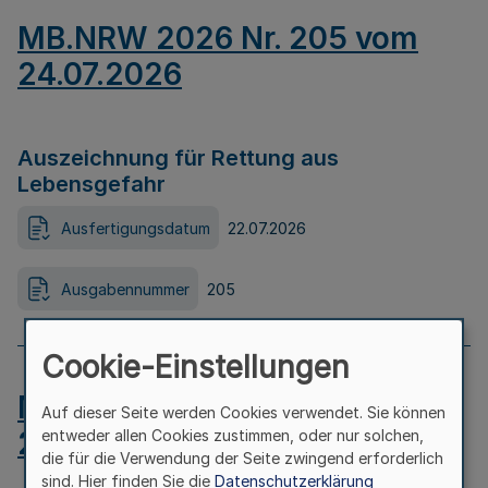
MB.NRW 2026 Nr. 205 vom
24.07.2026
Auszeichnung für Rettung aus
Lebensgefahr
Ausfertigungsdatum
22.07.2026
Ausgabennummer
205
Cookie-Einstellungen
MB.NRW 2026 Nr. 204 vom
Auf dieser Seite werden Cookies verwendet. Sie können
24.07.2026
entweder allen Cookies zustimmen, oder nur solchen,
die für die Verwendung der Seite zwingend erforderlich
sind. Hier finden Sie die
Datenschutzerklärung